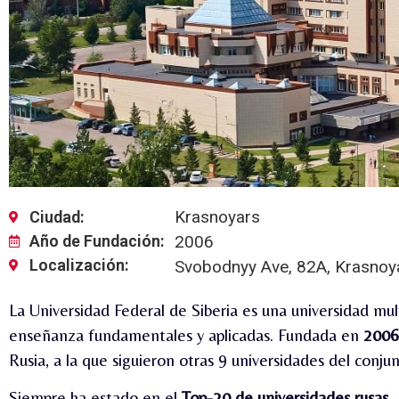
Krasnoyars
Ciudad:
Año de Fundación:
2006
Localización:
Svobodnyy Ave, 82А, Krasnoya
La Universidad Federal de Siberia es una universidad mult
enseñanza fundamentales y aplicadas.
Fundada en
2006
Rusia, a la que siguieron otras 9 universidades del conjun
Siempre ha estado en el
Top-20 de universidades rusas.